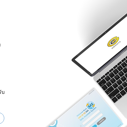
ย
รับ