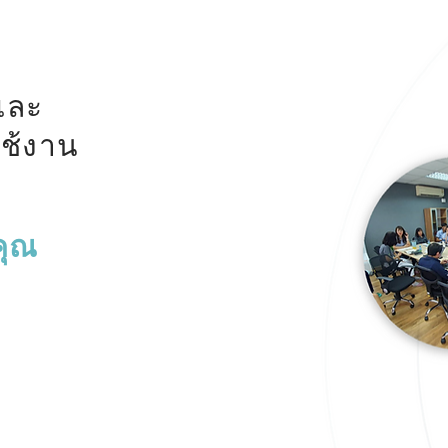
และ
ช้งาน
คุณ